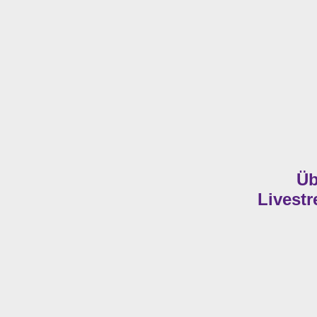
Üb
Livest